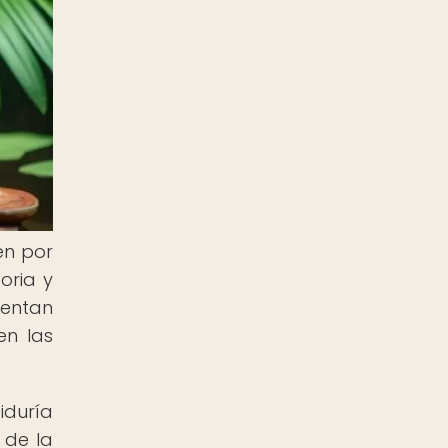
én por
oria y
sentan
en las
duría
 de la