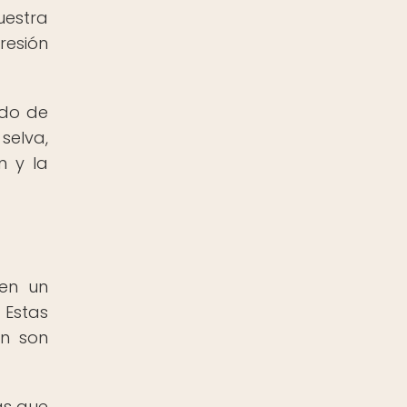
uestra
resión
ndo de
selva,
n y la
en un
 Estas
én son
ás que