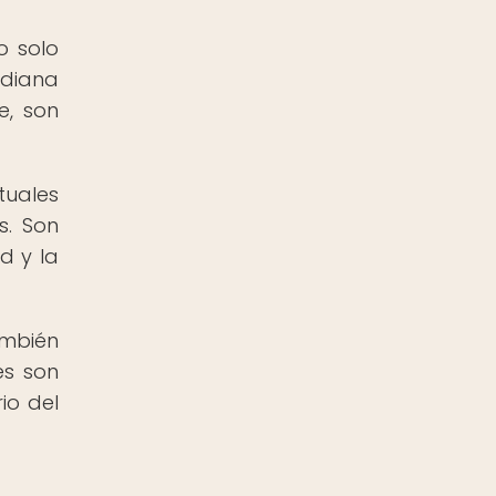
o solo
idiana
e, son
tuales
s. Son
d y la
ambién
es son
io del