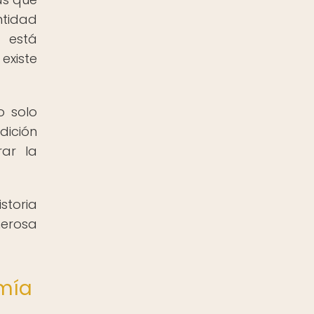
ntidad
, está
existe
o solo
dición
rar la
storia
nerosa
omía