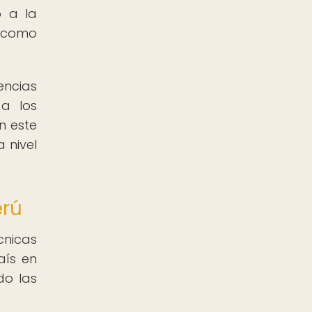
o a la
s como
encias
a los
n este
 nivel
erú
cnicas
aís en
do las