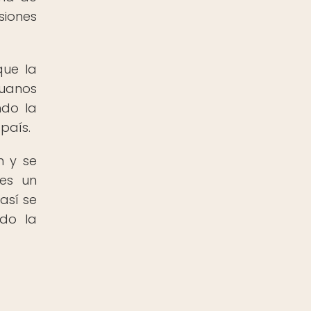
siones
que la
ruanos
ndo la
país.
n y se
 es un
 así se
ndo la