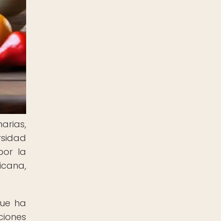
arias,
rsidad
por la
icana,
que ha
iones