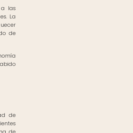
 a las
es. La
quecer
ado de
onomía
sabido
dad de
ientes
ama de