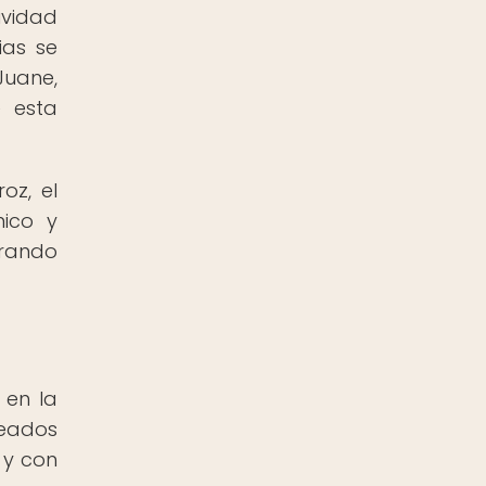
ividad
ias se
Juane,
e esta
oz, el
nico y
orando
 en la
deados
 y con