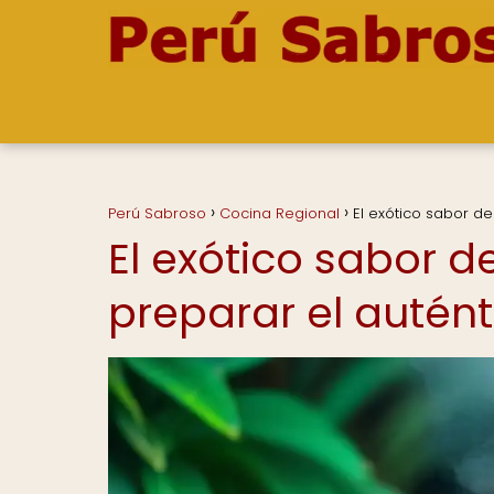
Perú Sabroso
Cocina Regional
El exótico sabor d
El exótico sabor 
preparar el autén