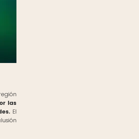
región
or las
des.
El
lusión