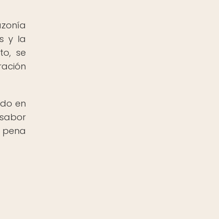
azonía
s y la
to, se
ración
ido en
 sabor
a pena