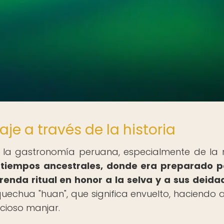
aje a través de la historia
 la gastronomía peruana, especialmente de la 
 tiempos ancestrales, donde era preparado p
enda ritual en honor a la selva y a sus deida
uechua "huan", que significa envuelto, haciendo a
icioso manjar.