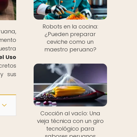
Robots en la cocina:
ruana,
¿Pueden preparar
emento
ceviche como un
uestra
maestro peruano?
el Uso
cretos
 y sus
Cocción al vacío: Una
vieja técnica con un giro
tecnológico para
sabores peruanos