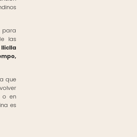
ndinos
" para
de las
liclla
empo,
ya que
volver
a o en
ina es