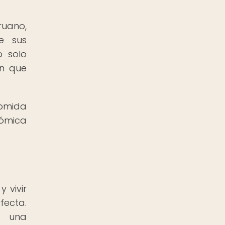
ruano,
e sus
o solo
ón que
comida
nómica
 vivir
fecta.
s una