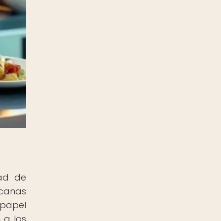
dad de
icanas
 papel
 a los