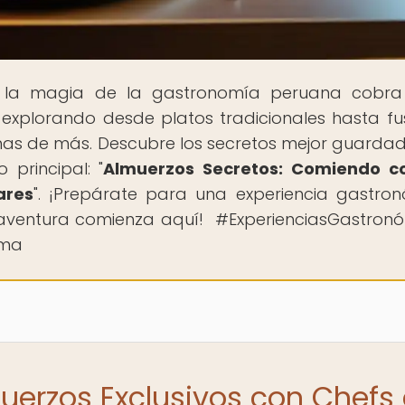
 la magia de la gastronomía peruana cobra 
, explorando desde platos tradicionales hasta fu
nas de más. Descubre los secretos mejor guarda
 principal: "
Almuerzos Secretos: Comiendo co
ares
". ¡Prepárate para una experiencia gastro
a aventura comienza aquí! ️ #ExperienciasGastron
ima
muerzos Exclusivos con Chefs