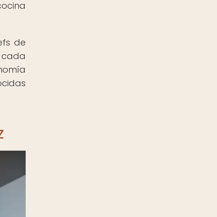
cocina
efs de
y cada
onomía
ocidas
z