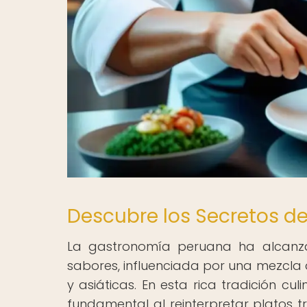
Descubre los Secretos d
La gastronomía peruana ha alcanza
sabores, influenciada por una mezcla d
y asiáticas. En esta rica tradición c
fundamental al reinterpretar platos t