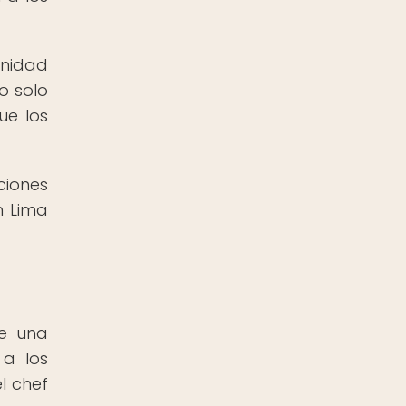
unidad
o solo
ue los
ciones
n Lima
de una
 a los
l chef