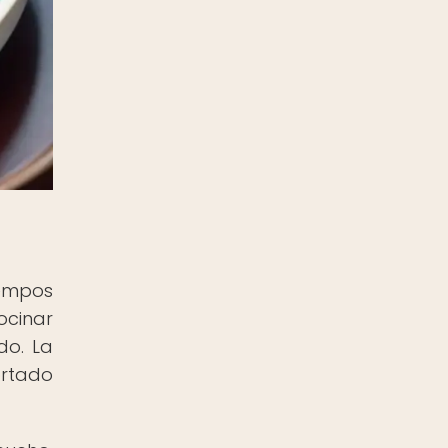
iempos
ocinar
do. La
ortado