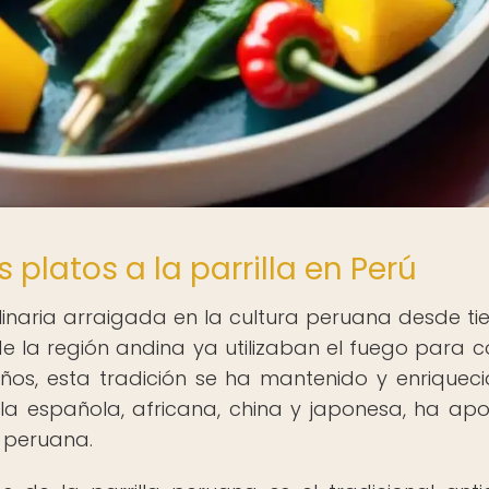
s platos a la parrilla en Perú
culinaria arraigada en la cultura peruana desde t
de la región andina ya utilizaban el fuego para c
ños, esta tradición se ha mantenido y enriqueci
 la española, africana, china y japonesa, ha ap
a peruana.