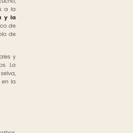
cucho,
s a la
a y la
ico de
olo de
ales y
os. La
selva,
 en la
sabor.