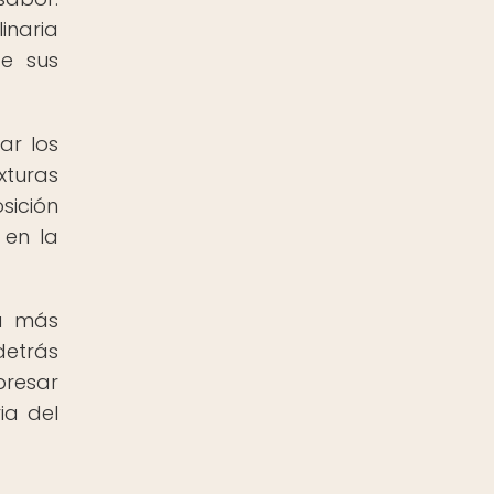
inaria
de sus
ar los
xturas
sición
 en la
ea más
detrás
presar
ia del