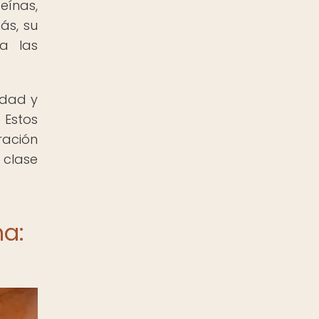
eínas,
ás, su
a las
idad y
 Estos
ración
 clase
na: