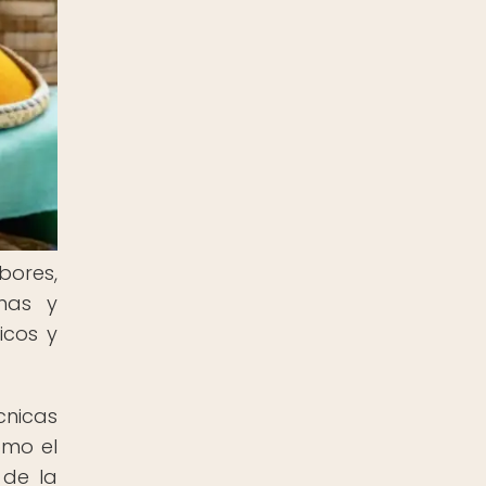
bores,
anas y
icos y
cnicas
omo el
 de la