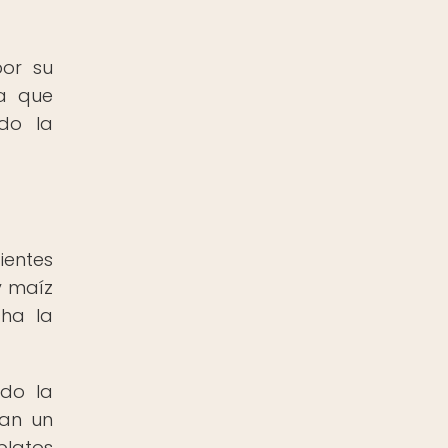
por su
ra que
ndo la
ientes
y maíz
cha la
ido la
gan un
platos