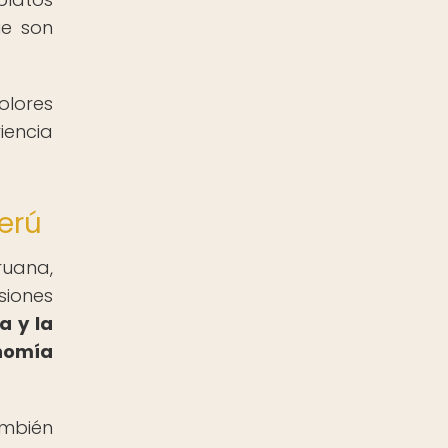
ue son
olores
iencia
erú
ruana,
iones
a y la
onomía
ambién