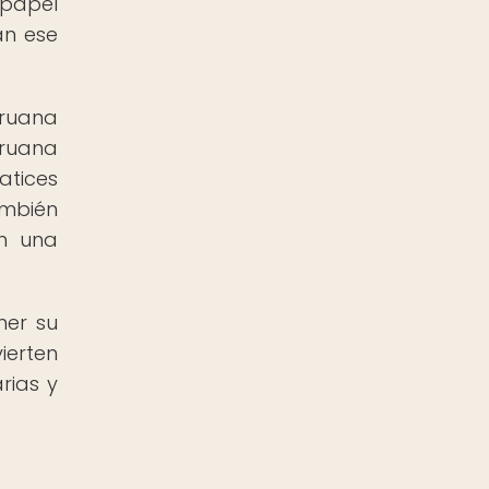
 papel
an ese
eruana
eruana
atices
ambién
en una
ner su
ierten
rias y