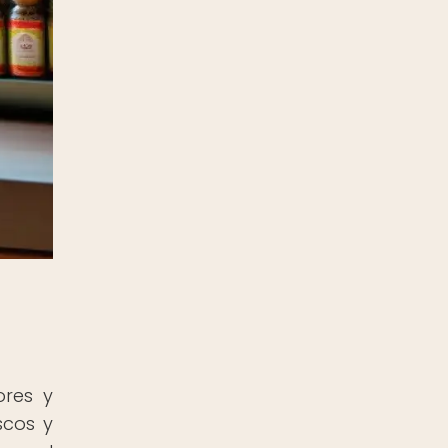
ores y
scos y