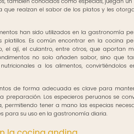
os, también conocidos como especias, juegan un
 que realzan el sabor de los platos y les otorg
mentos han sido utilizados en la gastronomía p
 platillos. Es común encontrar en la cocina p
 el ají, el culantro, entre otros, que aportan m
ondimentos no solo añaden sabor, sino que t
utricionales a los alimentos, convirtiéndolos 
entos de forma adecuada es clave para mante
a preparación. Los especieros peruanos se conv
a, permitiendo tener a mano las especias necesa
 para su uso en la gastronomía diaria.
n la cocina andina