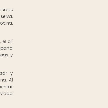
pecias
selva,
ocina,
el ají
aporta
osas y
izar y
na. Al
mentar
ividad