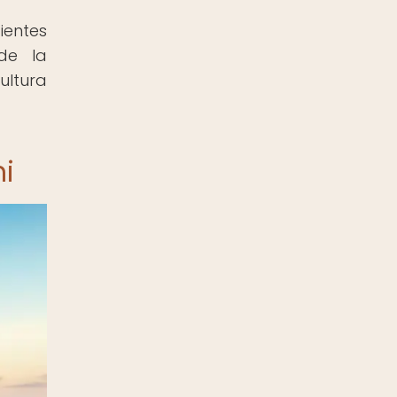
ientes
de la
ultura
hi