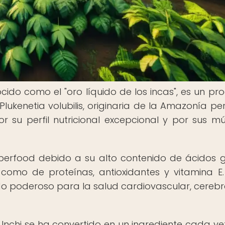
cido como el "oro líquido de los incas", es un pr
Plukenetia volubilis, originaria de la Amazonía pe
 su perfil nutricional excepcional y por sus múl
uperfood debido a su alto contenido de ácidos 
mo de proteínas, antioxidantes y vitamina E.
o poderoso para la salud cardiovascular, cerebra
 Inchi se ha convertido en un ingrediente cada v