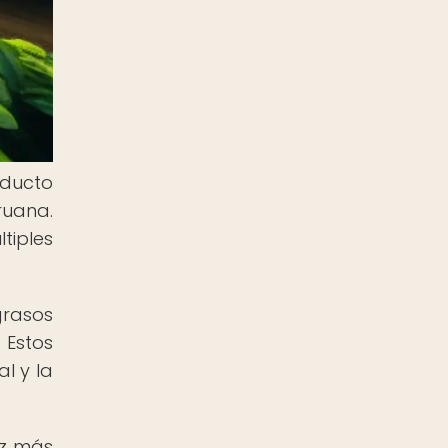
oducto
ruana.
tiples
grasos
 Estos
l y la
ez más