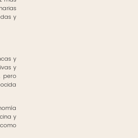
narias
adas y
ncas y
ivas y
, pero
nocida
onomía
cina y
l como