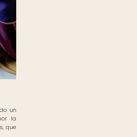
ndo un
por la
s, que