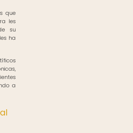
as que
ra les
de su
les ha
íficos
nicas,
ientes
endo a
al