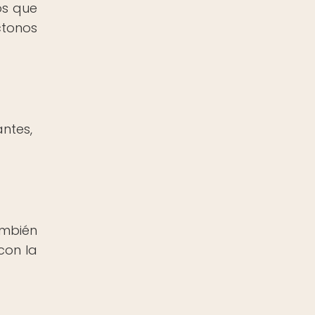
os que
ctonos
ntes,
ambién
con la