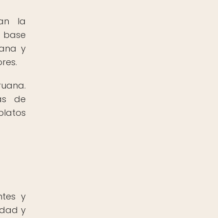
an la
a base
cana y
res.
ruana.
as de
platos
ntes y
idad y