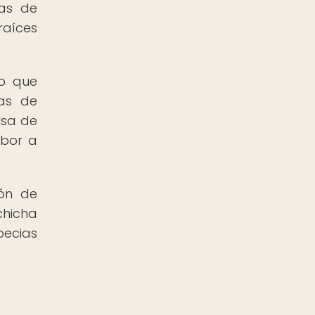
ias de
raíces
co que
cas de
lsa de
abor a
ión de
chicha
pecias