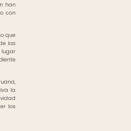
ón han
to con
no que
de las
 lugar
diente
ruana,
iva la
ividad
er los