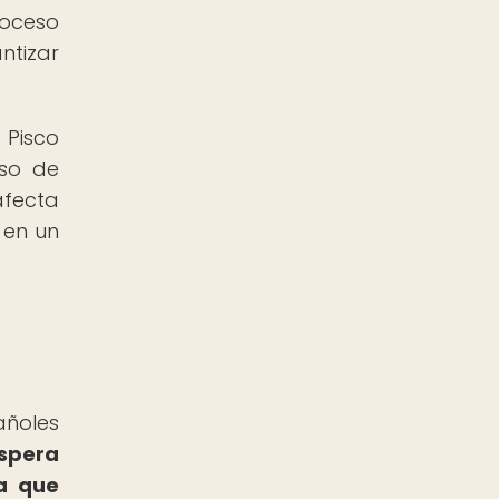
roceso
ntizar
 Pisco
eso de
afecta
 en un
añoles
óspera
va que