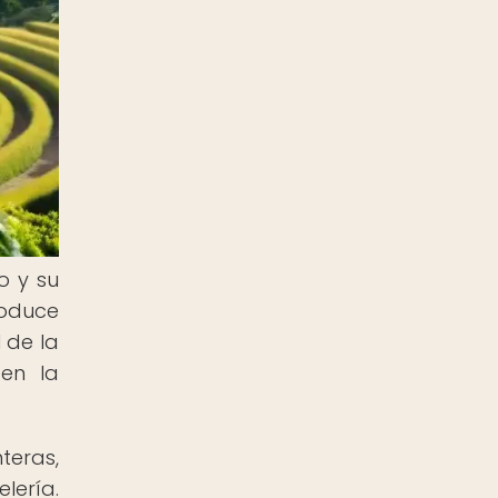
o y su
roduce
 de la
 en la
teras,
lería.