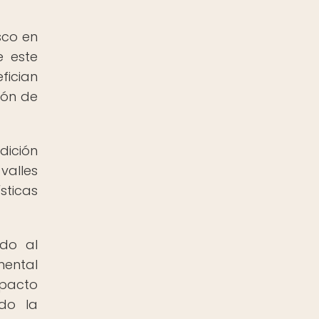
a
sco en
e este
fician
ión de
dición
valles
sticas
ido al
mental
mpacto
ndo la