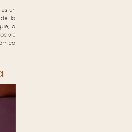
 es un
 de la
que, a
osible
nómica
a