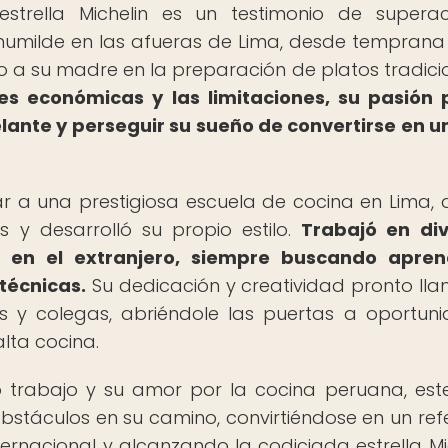
strella Michelin es un testimonio de supera
 humilde en las afueras de Lima, desde tempran
o a su madre en la preparación de platos tradici
es económicas y las limitaciones, su pasión 
lante y perseguir su sueño de convertirse en u
esar a una prestigiosa escuela de cocina en Lima,
s y desarrolló su propio estilo.
Trabajó en di
 en el extranjero, siempre buscando apren
técnicas.
Su dedicación y creatividad pronto ll
os y colegas, abriéndole las puertas a oportun
lta cocina.
o trabajo y su amor por la cocina peruana, est
obstáculos en su camino, convirtiéndose en un ref
ernacional y alcanzando la codiciada estrella Mic