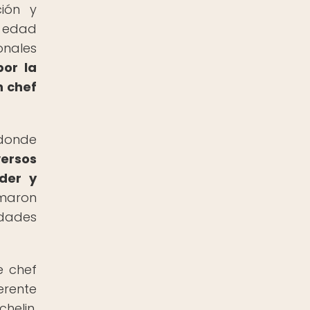
ción y
a edad
onales
por la
n chef
 donde
versos
der y
amaron
idades
e chef
erente
helin,