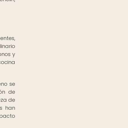
entes,
inario
onos y
cocina
eno se
ión de
eza de
es han
mpacto