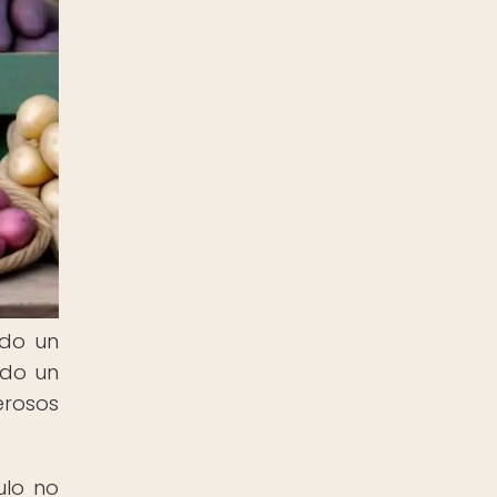
ado un
ido un
erosos
ulo no