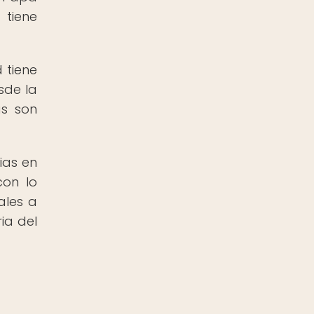
 tiene
 tiene
sde la
as son
ias en
con lo
ales a
ia del