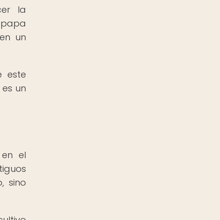
er la
a papa
 en un
e este
 es un
 en el
tiguos
, sino
ultivo