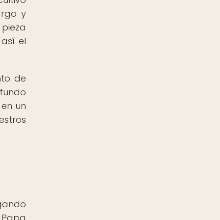
argo y
 pieza
así el
nto de
ofundo
 en un
estros
rgando
a Papa