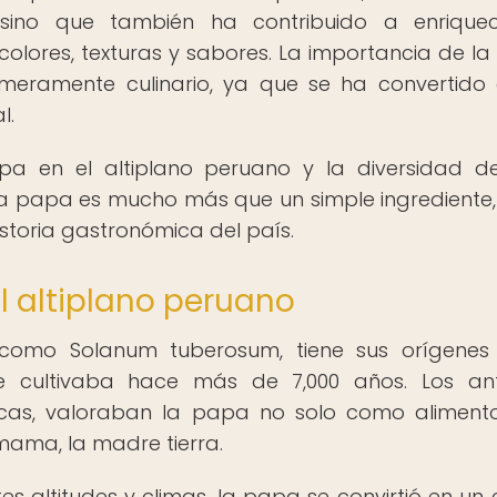
 sino que también ha contribuido a enriquec
colores, texturas y sabores. La importancia de l
 meramente culinario, ya que se ha convertido
l.
pa en el altiplano peruano y la diversidad d
a papa es mucho más que un simple ingrediente,
storia gastronómica del país.
l altiplano peruano
 como Solanum tuberosum, tiene sus orígenes
e cultivaba hace más de 7,000 años. Los an
ncas, valoraban la papa no solo como alimento
ama, la madre tierra.
s altitudes y climas, la papa se convirtió en un c