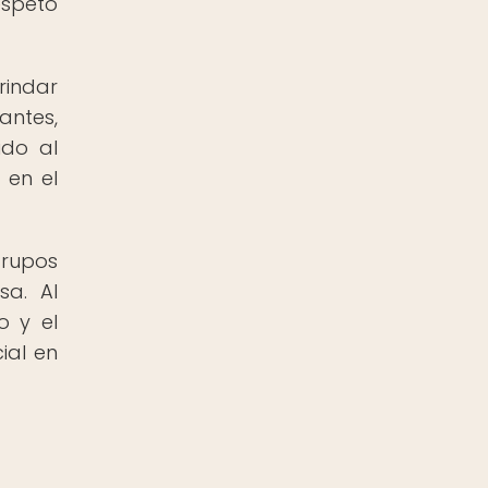
espeto
indar
antes,
ido al
 en el
grupos
sa. Al
o y el
ial en