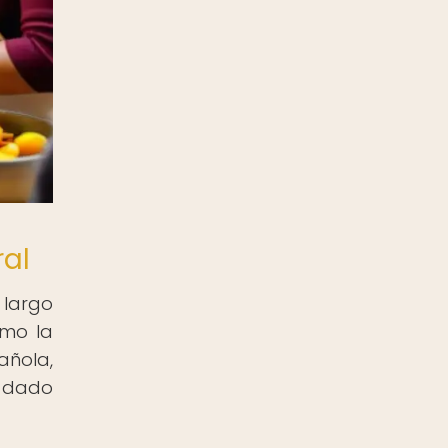
ral
 largo
omo la
añola,
a dado