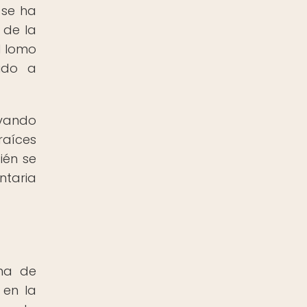
 se ha
 de la
l lomo
uido a
rvando
raíces
ién se
ntaria
ana de
 en la