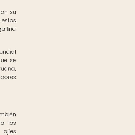
con su
 estos
allina
undial
que se
ruana,
abores
ambién
a los
ajíes