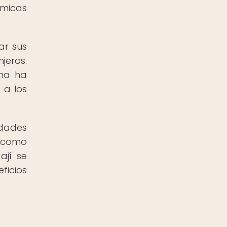
ómicas
ar sus
jeros.
ina ha
 a los
edades
n como
ají se
ficios