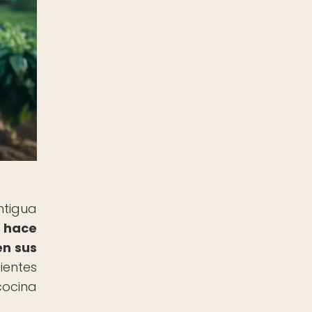
ntigua
e hace
en sus
ientes
cocina