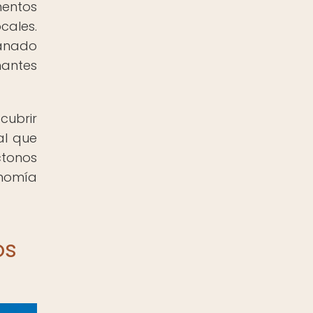
mentos
cales.
anado
mantes
cubrir
al que
ctonos
onomía
os