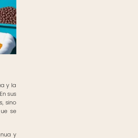
a y la
En sus
, sino
que se
inua y