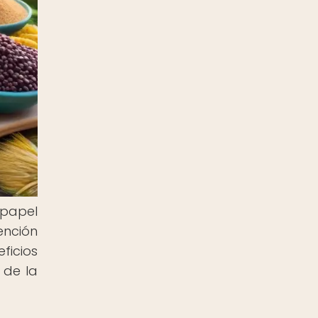
 papel
ención
ficios
 de la