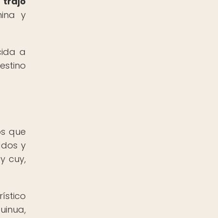
 trajo
hina y
cida a
estino
os que
ados y
y cuy,
ístico
inua,