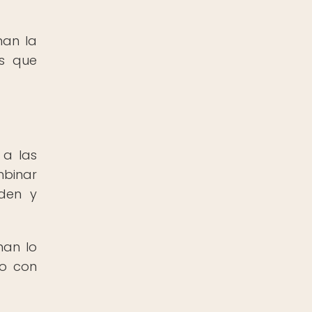
man la
es que
 a las
mbinar
nden y
nan lo
do con