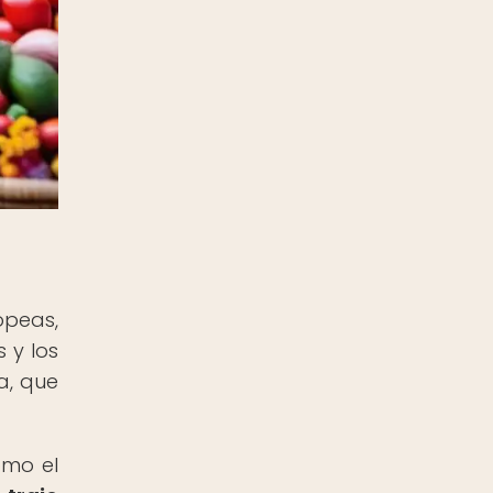
opeas,
 y los
a, que
omo el