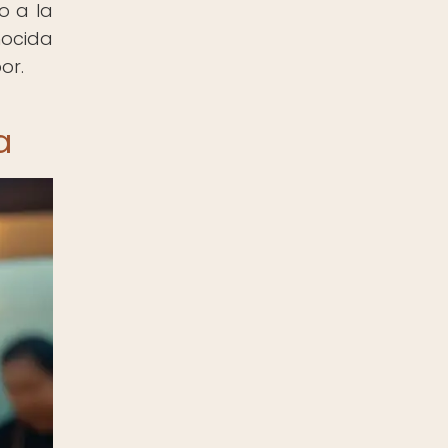
o a la
nocida
or.
a