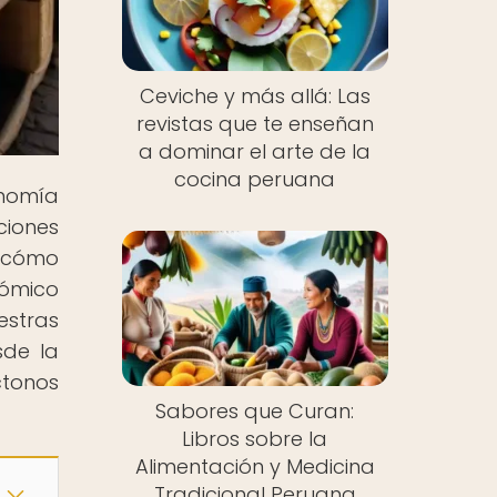
Ceviche y más allá: Las
revistas que te enseñan
a dominar el arte de la
cocina peruana
onomía
ciones
y cómo
nómico
estras
sde la
tonos
Sabores que Curan:
Libros sobre la
Alimentación y Medicina
Tradicional Peruana