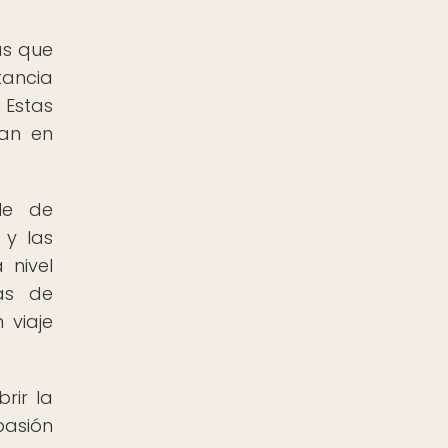
as que
tancia
 Estas
ran en
le de
 y las
 nivel
ñas de
 viaje
rir la
pasión