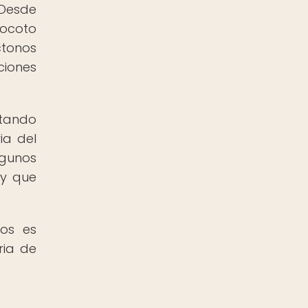
 Desde
rocoto
ctonos
ciones
rtando
ia del
lgunos
 y que
nos es
ria de