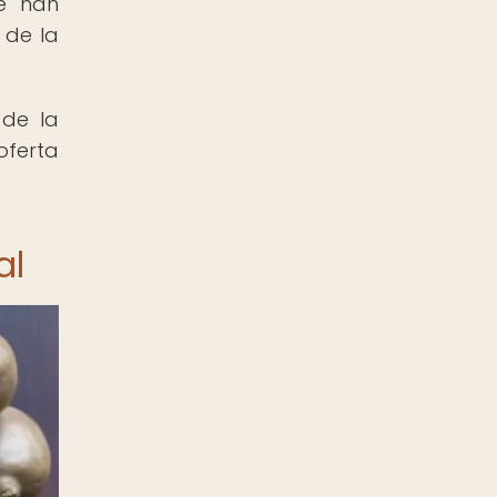
e han
 de la
 de la
oferta
al