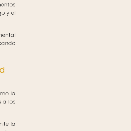
mentos
o y el
mental
ocando
ad
omo la
 a los
ite la