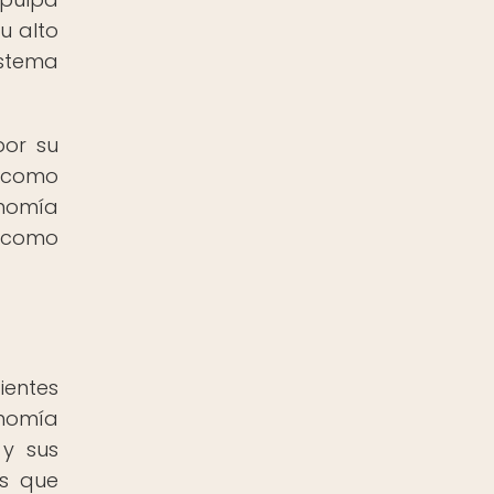
u alto
istema
por su
s como
onomía
l como
ientes
onomía
 y sus
os que