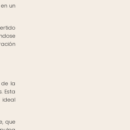
e en un
ertido
ándose
ración
 de la
. Esta
 ideal
e, que
 pulpa