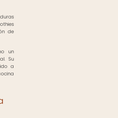
rduras
othies
ión de
mo un
al. Su
uido a
cocina
a