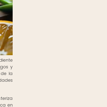
diente
ugos y
 de la
edades
teriza
ica en