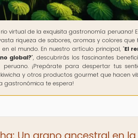
ario virtual de la exquisita gastronomía peruana! E
la vasta riqueza de sabores, aromas y colores que
n el mundo. En nuestro artículo principal, "
El r
ano global?
", descubrirás los fascinantes benefic
o peruano. ¡Prepárate para despertar tus sent
 kiwicha y otros productos gourmet que hacen vi
ra gastronómica te espera!
cha: Un grano ancestral en la