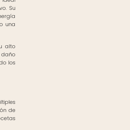
vo. Su
nergía
do una
u alto
l daño
do los
tiples
ión de
ecetas