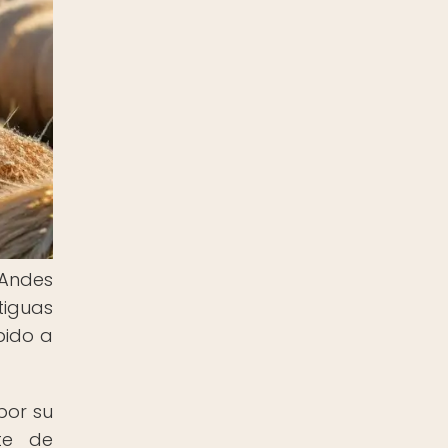
 Andes
tiguas
bido a
por su
nte de