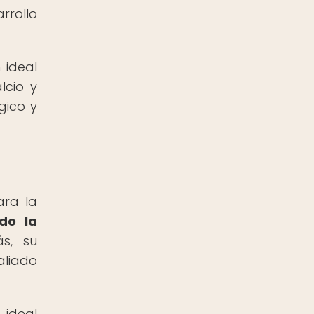
rrollo
 ideal
lcio y
gico y
ara la
do la
s, su
aliado
 ideal