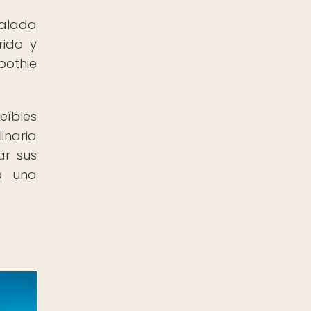
salada
rido y
oothie
eíbles
inaria
ar sus
 a una