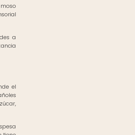
famoso
sorial
ndes a
tancia
nde el
añoles
zúcar,
espesa
 tiene