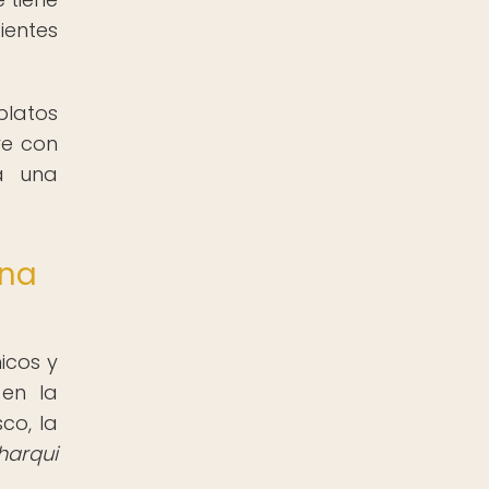
ientes
platos
ve con
a una
ina
icos y
 en la
co, la
harqui