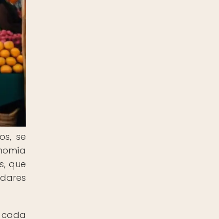
os, se
onomía
s, que
adares
e cada