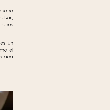
eruano
alsas,
ciones
 es un
omo el
estaca