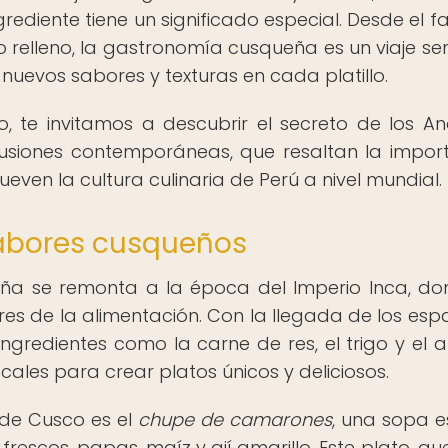
rediente tiene un significado especial. Desde el 
 relleno, la gastronomía cusqueña es un viaje sen
 nuevos sabores y texturas en cada platillo.
, te invitamos a descubrir el secreto de los A
 fusiones contemporáneas, que resaltan la impor
even la cultura culinaria de Perú a nivel mundial.
 sabores cusqueños
eña se remonta a la época del Imperio Inca, do
ares de la alimentación. Con la llegada de los esp
 ingredientes como la carne de res, el trigo y el a
cales para crear platos únicos y deliciosos.
de Cusco es el
chupe de camarones
, una sopa 
scos, papas, maíz y ají amarillo. Este plato, que