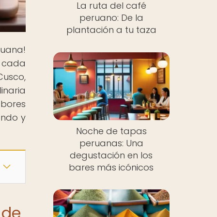
La ruta del café
peruano: De la
plantación a tu taza
ruana!
n cada
Cusco,
inaria
abores
endo y
Noche de tapas
peruanas: Una
degustación en los
bares más icónicos
 de