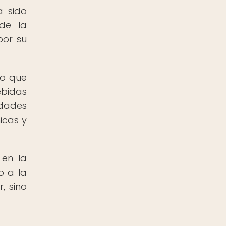
a sido
 de la
por su
no que
ebidas
edades
icas y
 en la
o a la
, sino