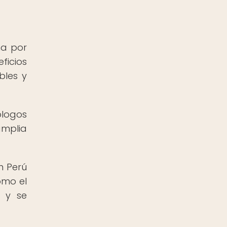
na por
ficios
bles y
ólogos
amplia
n Perú
omo el
a y se