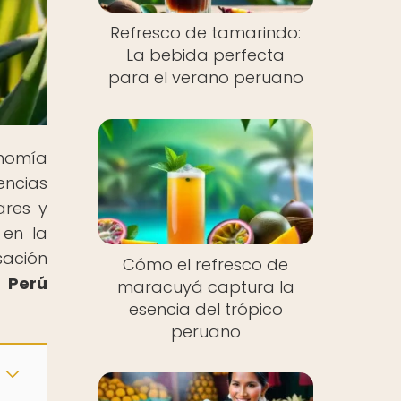
Refresco de tamarindo:
La bebida perfecta
para el verano peruano
nomía
encias
ares y
 en la
sación
Cómo el refresco de
n
Perú
maracuyá captura la
esencia del trópico
peruano