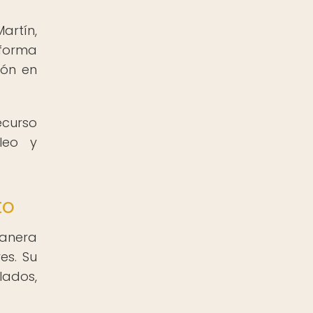
artín,
 forma
ión en
ecurso
leo y
to
manera
es. Su
lados,