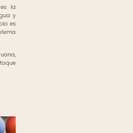
es la
agua y
olo es
istema
ruana,
 toque