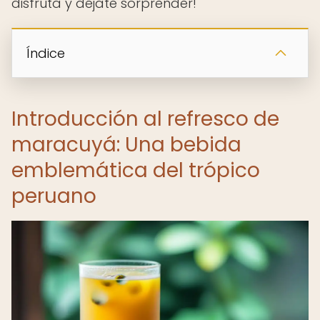
disfruta y déjate sorprender!
Índice
Introducción al refresco de
maracuyá: Una bebida
emblemática del trópico
peruano