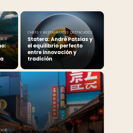
CHEFS Y RESTAURANTES DESTACADOS
Statera: André Patsias y
ADOS
no:
el equilibrio perfecto
entre innovación y
ia
tradición
ADOS