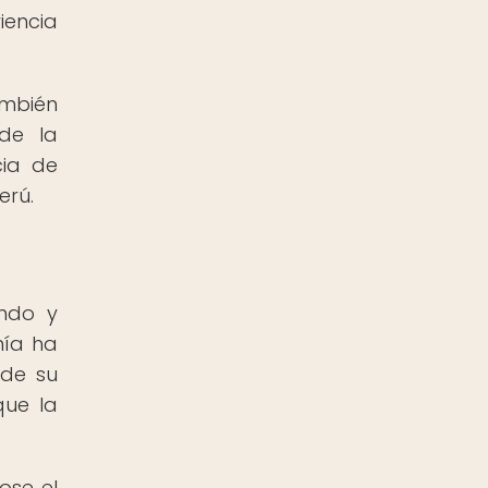
iencia
ambién
 de la
cia de
erú.
undo y
nía ha
 de su
que la
ose el