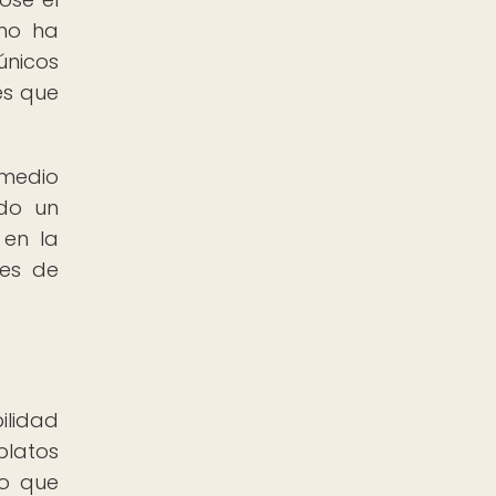
ino ha
únicos
es que
 medio
ndo un
 en la
nes de
ilidad
platos
po que