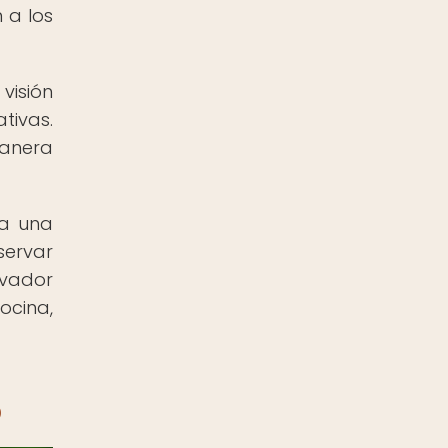
 a los
visión
tivas.
anera
ta una
servar
ovador
ocina,
o