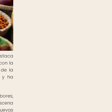
estaca
con la
 de la
s y ha
bores,
escena
nuevas