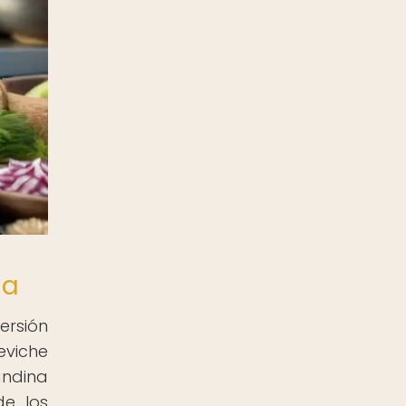
na
ersión
viche
andina
de los