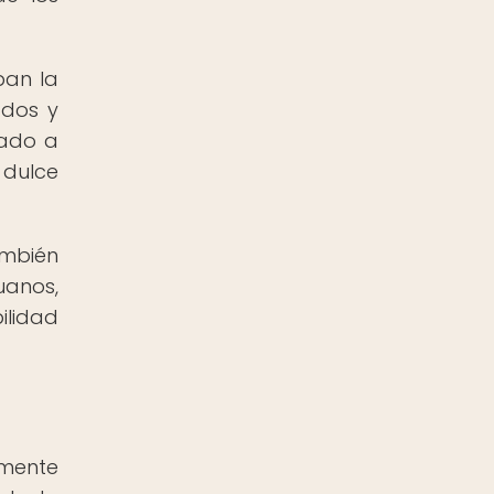
ban la
ados y
tado a
 dulce
ambién
anos,
ilidad
lmente