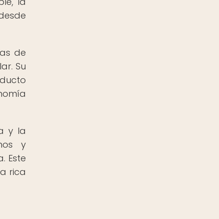
le, la
 desde
nas de
ar. Su
oducto
onomía
a y la
onos y
. Este
a rica