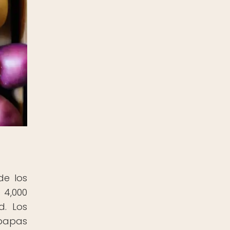
de los
 4,000
d. Los
 papas