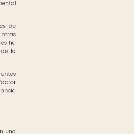
mental
des de
 otras
des ha
 de la
rentes
factor
tancia
en una