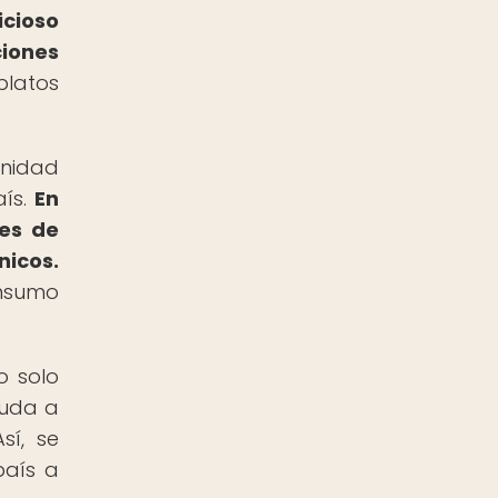
icioso
ciones
platos
unidad
aís.
En
des de
nicos.
onsumo
o solo
yuda a
sí, se
país a