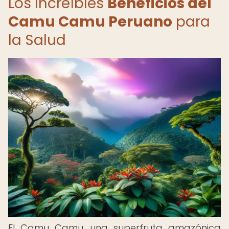
Los Increíbles
Beneficios del
Camu Camu Peruano
para
la Salud
El Camu Camu, una superfruta amazónica