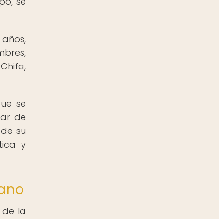
po, se
 años,
mbres,
Chifa,
que se
dar de
 de su
tica y
uano
 de la