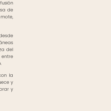
fusión
lsa de
amote,
 desde
ráneas
za del
 entre
.
con la
uece y
orar y