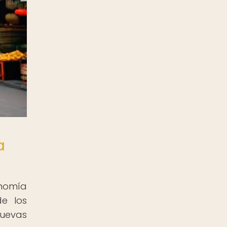
a
onomía
de los
nuevas