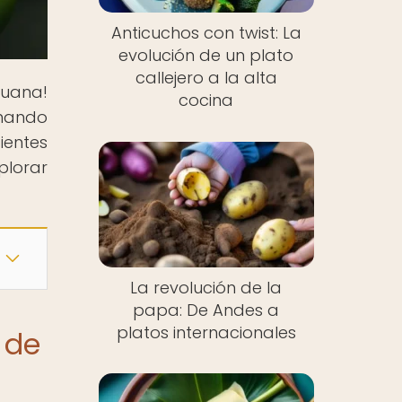
Anticuchos con twist: La
evolución de un plato
callejero a la alta
ruana!
cocina
onando
entes
plorar
La revolución de la
papa: De Andes a
platos internacionales
 de