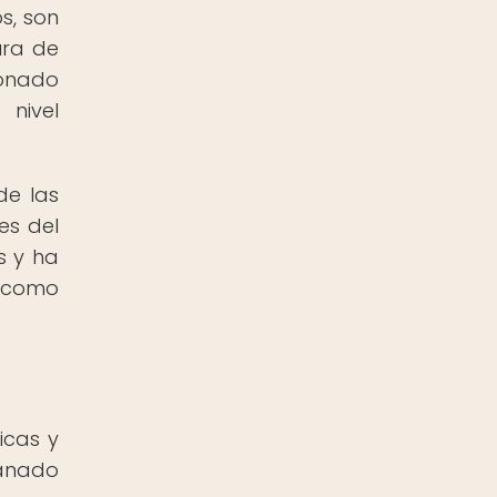
s, son
ura de
ionado
nivel
de las
es del
s y ha
o como
icas y
ganado