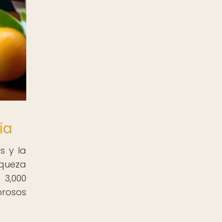
ía
s y la
iqueza
 3,000
brosos