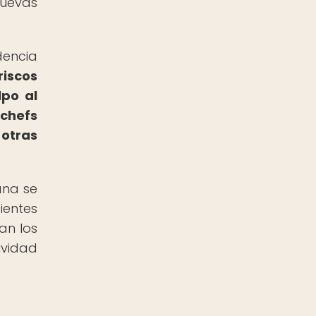
nuevas
dencia
riscos
lpo al
 chefs
 otras
ana se
ientes
an los
ividad