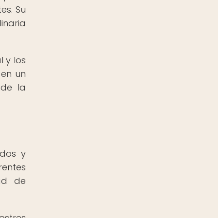
es. Su
inaria
 y los
 en un
 de la
idos y
rentes
ad de
ostres