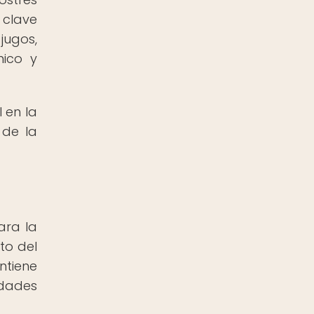
 clave
jugos,
nico y
 en la
 de la
ara la
to del
ntiene
edades