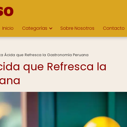
Inicio
Categorías
Sobre Nosotros
Contacto
uta Ácida que Refresca la Gastronomía Peruana
cida que Refresca la
uana