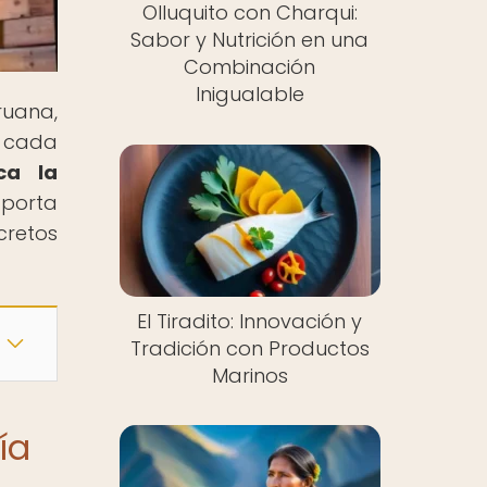
Olluquito con Charqui:
Sabor y Nutrición en una
Combinación
Inigualable
ruana,
n cada
ca la
aporta
cretos
El Tiradito: Innovación y
Tradición con Productos
Marinos
ía