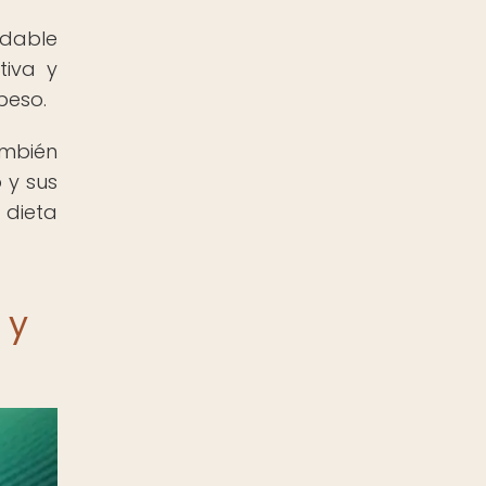
udable
tiva y
peso.
ambién
 y sus
 dieta
 y