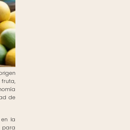
origen
fruta,
onomía
dad de
 en la
s para