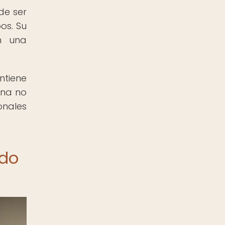
de ser
os. Su
n una
ntiene
ina no
onales
ndo