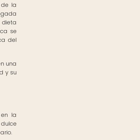
 de la
legada
 dieta
nca se
ca del
en una
d y su
 en la
 dulce
ario.