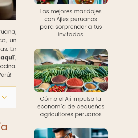
Los mejores maridajes
con Ajíes peruanos
para sorprender a tus
ruana,
invitados
ca, un
as. En
aquí
",
ocina.
Perú!
Cómo el Ají impulsa la
economía de pequeños
agricultores peruanos
ía