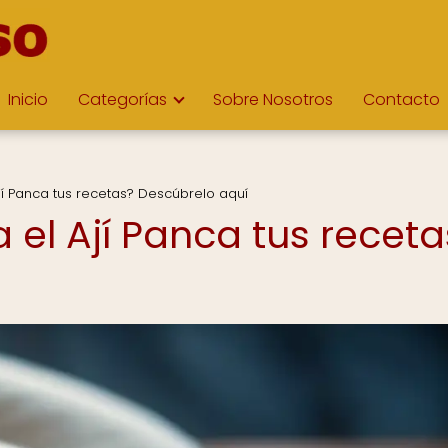
Inicio
Categorías
Sobre Nosotros
Contacto
í Panca tus recetas? Descúbrelo aquí
el Ají Panca tus receta