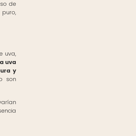
eso de
 puro,
e uva,
la uva
pura y
o son
varían
sencia