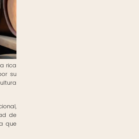
a rica
por su
ultura
ional,
dad de
ca que