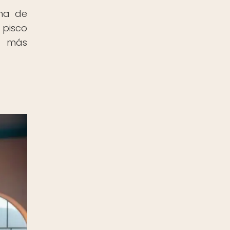
ena de
 pisco
s más