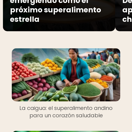
emergiendo como el
De
próximo superalimento
ap
estrella
ch
La caigua: el superalimento andino
para un corazón saludable