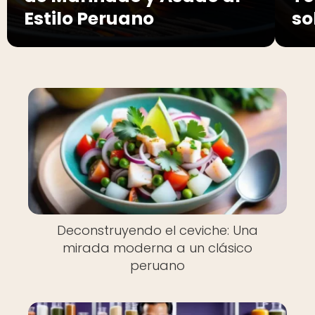
Estilo Peruano
so
Deconstruyendo el ceviche: Una
mirada moderna a un clásico
peruano