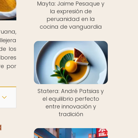
Mayta: Jaime Pesaque y
la expresión de
peruanidad en la
cocina de vanguardia
ruana,
lejera
de los
abores
re por
Statera: André Patsias y
el equilibrio perfecto
entre innovación y
tradición
a