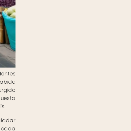
dentes
sabido
urgido
puesta
ís.
aladar
n cada