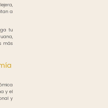
ejera,
itan a
nga tu
ruana,
os más
omía
nómica
a y el
onal y