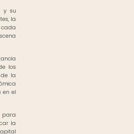
a y su
es, la
a cada
escena
tancia
de los
 de la
nómica
 en el
s para
car la
apital