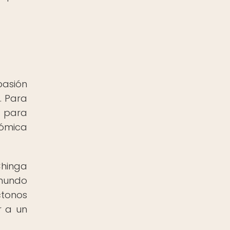
pasión
. Para
, para
nómica
Chinga
 mundo
ctonos
r a un