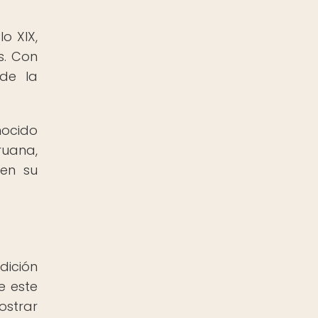
o XIX,
s. Con
 de la
ocido
uana,
 en su
dición
e este
ostrar