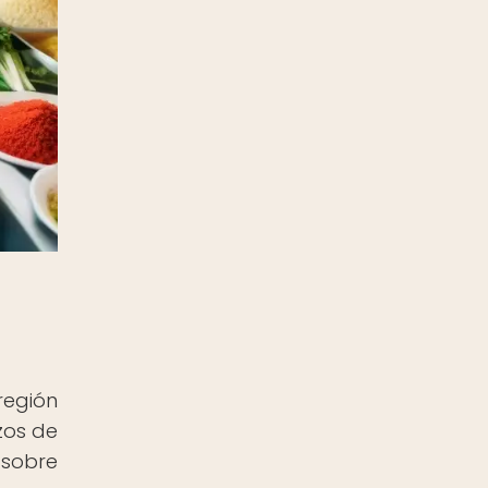
región
zos de
 sobre