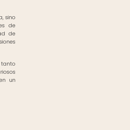
, sino
les de
dad de
iones
 tanto
riosos
 en un