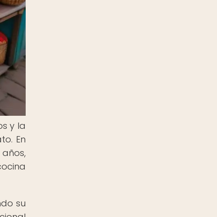
s y la
to. En
 años,
cocina
ndo su
cional