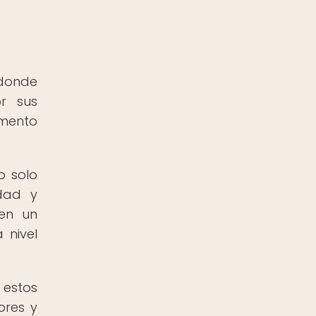
donde
or sus
imento
o solo
idad y
 en un
 nivel
estos
ores y