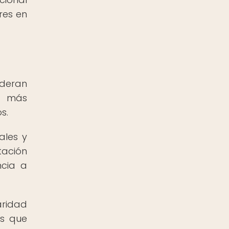
res en
ideran
os más
s.
ales y
tación
ncia a
aridad
es que