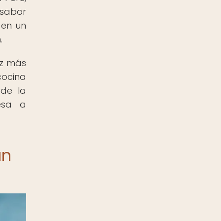
 sabor
 en un
.
ez más
cocina
 de la
esa a
an