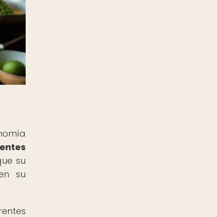
onomía
entes
que su
 en su
rentes