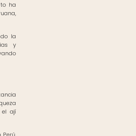
ato ha
ruana,
ndo la
ias y
ivando
tancia
iqueza
el ají
 Perú,