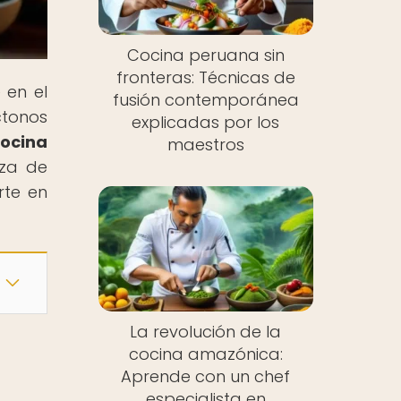
Cocina peruana sin
fronteras: Técnicas de
 en el
fusión contemporánea
ctonos
explicadas por los
cocina
maestros
eza de
rte en
La revolución de la
cocina amazónica:
s
Aprende con un chef
especialista en