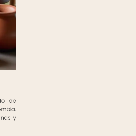
ido de
ombia.
enas y