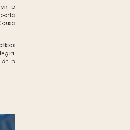
 en la
aporta
 Causa
áticas
tegral
 de la