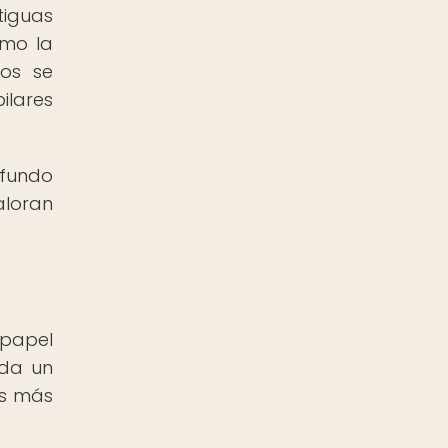
tiguas
omo la
tos se
ilares
ofundo
aloran
papel
ada un
es más