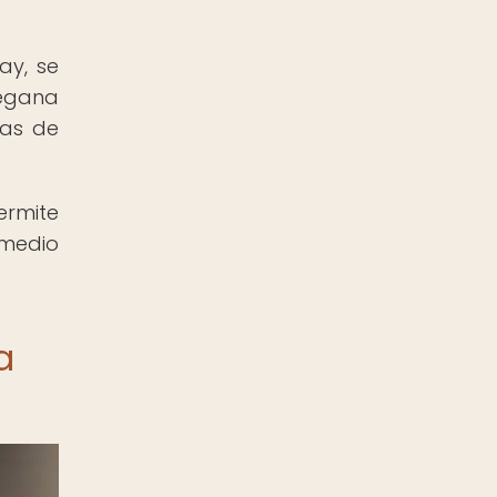
ay, se
egana
mas de
ermite
 medio
a