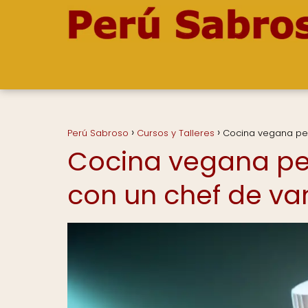
Perú Sabroso
Cursos y Talleres
Cocina vegana per
Cocina vegana per
con un chef de v