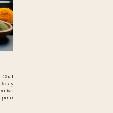
o Chef
etas y
eativo
n para