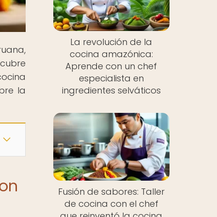
La revolución de la
ruana,
cocina amazónica:
scubre
Aprende con un chef
cocina
especialista en
bre la
ingredientes selváticos
con
Fusión de sabores: Taller
de cocina con el chef
que reinventó la cocina