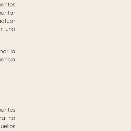
ientes
mentar
actuar
er una
por la
iencia
ientes
ana ha
uellos