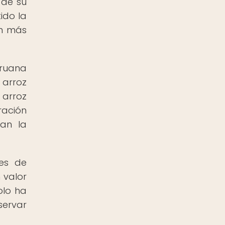
 de su
ido la
ún más
eruana
 arroz
 arroz
ración
tan la
les de
 valor
olo ha
servar