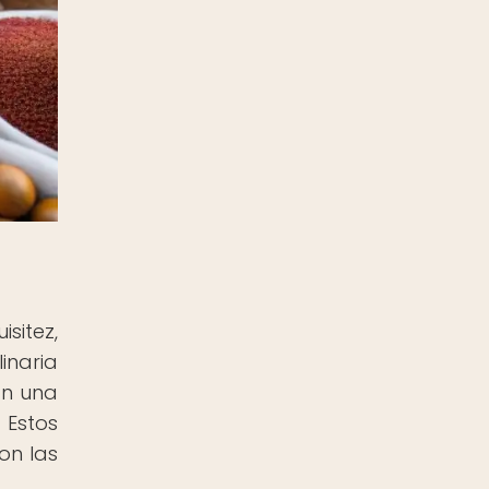
sitez,
inaria
an una
 Estos
on las