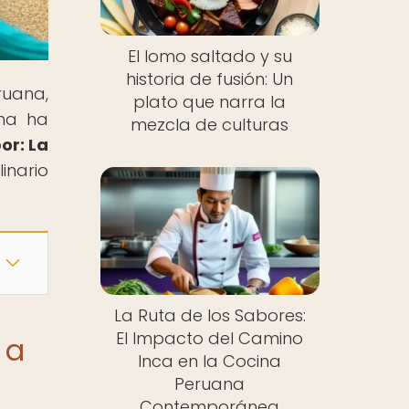
El lomo saltado y su
historia de fusión: Un
ruana,
plato que narra la
rna ha
mezcla de culturas
or: La
linario
La Ruta de los Sabores:
El Impacto del Camino
 a
Inca en la Cocina
Peruana
Contemporánea