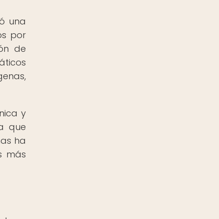
tó una
os por
ión de
áticos
genas,
nica y
da que
mas ha
as más