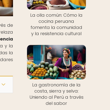
La olla común: Cómo la
cocina peruana
vés de
fomenta la comunidad
relaza
y la resistencia cultural
encia
ia y la
das la
adares
La gastronomía de la
costa, sierra y selva:
Uniendo al Perú a través
del sabor