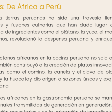
s: De África a Perú
 a tierras peruanas ha sido una travesía ll
nes y fusiones culinarias que han dado lugar
a de ingredientes como el plátano, la yuca, el man
anos, revolucionó la despensa peruana y enrique
óctonos africanos en la cocina peruana no solo 
ambién contribuyó a la creación de platos innovad
ias como el comino, la canela y el clavo de ol
 la huacatay dio origen a sazones únicas y exqu
uana.
nos africanos en la gastronomía peruana se mani
onales transmitidas de generación en generación,
ón ancestrales y en la valoración de ingredient