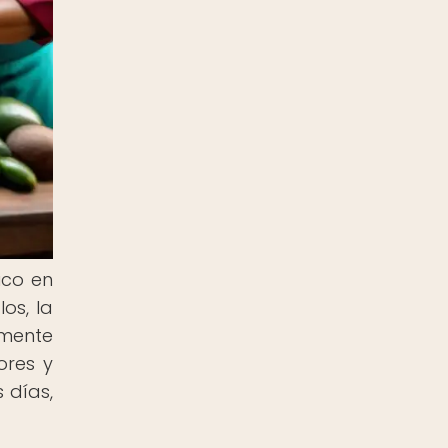
ico en
os, la
amente
ores y
 días,