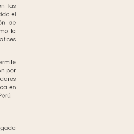
n las
ido el
ión de
omo la
atices
ermite
ión por
adares
ica en
Perú.
legada