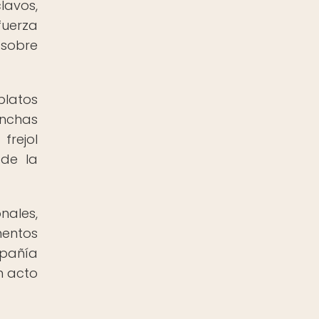
lavos,
fuerza
 sobre
platos
onchas
frejol
 de la
nales,
mentos
mpañía
n acto