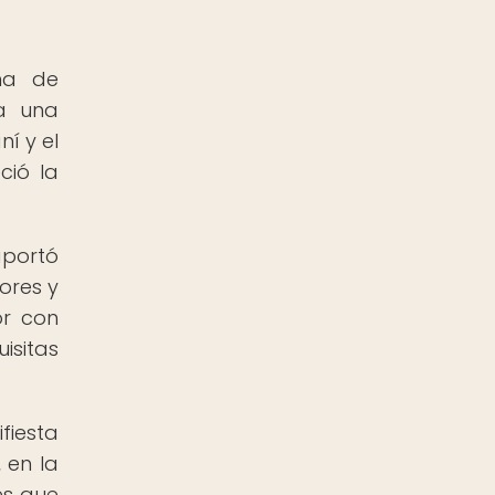
ena de
 a una
í y el
ció la
aportó
ores y
or con
isitas
fiesta
 en la
es que