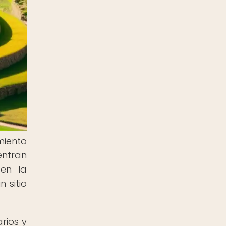
miento
entran
 en la
 sitio
rios y