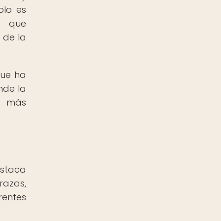
olo es
s que
 de la
que ha
nde la
z más
estaca
razas,
rentes