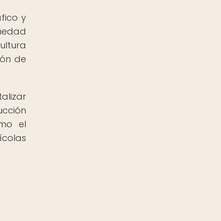
fico y
umedad
ultura
ión de
alizar
ucción
ómo el
colas