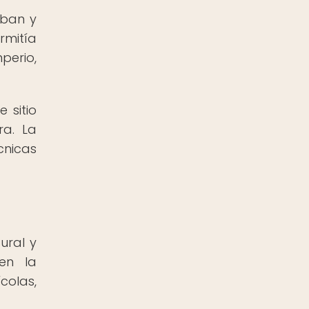
aban y
rmitía
perio,
 sitio
ra. La
cnicas
ural y
en la
colas,