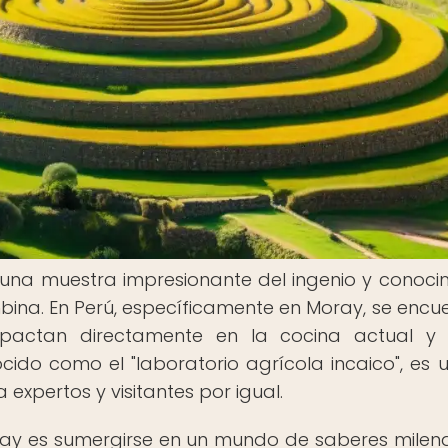
es una muestra impresionante del ingenio y conoci
mbina. En Perú, específicamente en Moray, se encu
impactan directamente en la cocina actual y
ido como el "laboratorio agrícola incaico", es un
expertos y visitantes por igual.
oray es sumergirse en un mundo de saberes milena