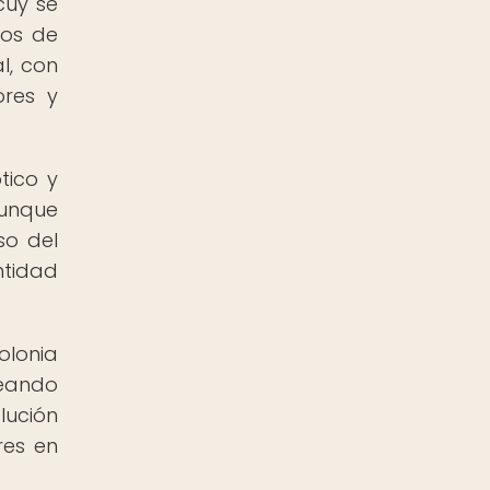
cuy se
dos de
l, con
ores y
tico y
Aunque
so del
ntidad
olonia
reando
lución
res en