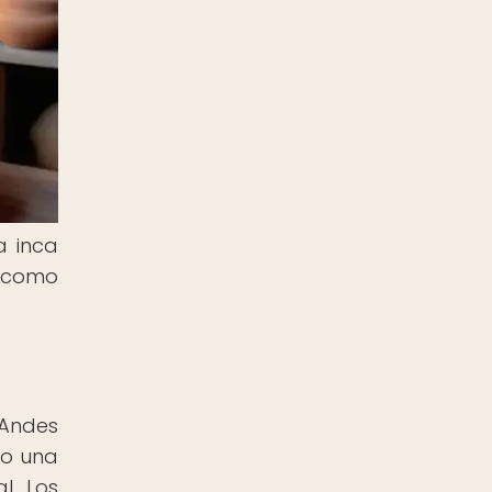
a inca
l como
 Andes
do una
l. Los