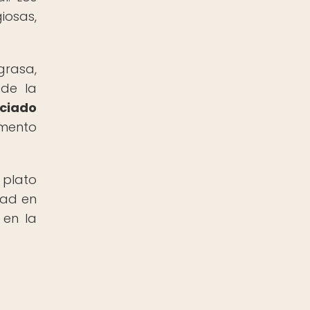
iosas,
grasa,
 de la
ociado
mento
 plato
dad en
 en la