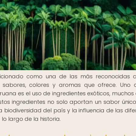
icionado como una de las más reconocidas a 
e sabores, colores y aromas que ofrece. Uno 
ruana es el uso de ingredientes exóticos, muchos 
stos ingredientes no solo aportan un sabor único
a biodiversidad del país y la influencia de las dif
o largo de la historia.