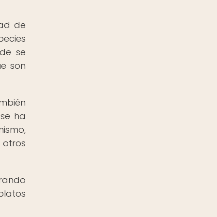
dad de
pecies
nde se
ue son
ambién
 se ha
mismo,
 otros
rando
platos