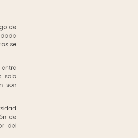
rgo de
a dado
ias se
 entre
o solo
én son
rsidad
ión de
or del