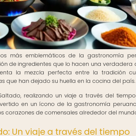
atos más emblemáticos de la gastronomía per
sión de ingredientes que lo hacen una verdadera d
senta la mezcla perfecta entre la tradición cul
as que han dejado su huella en la cocina del país.
altado, realizando un viaje a través del tiemp
nvertido en un ícono de la gastronomía peruan
los corazones de comensales alrededor del mund
o: Un viaje a través del tiempo