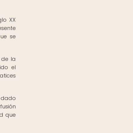
glo XX
esente
que se
 de la
ido el
atices
a dado
fusión
ad que