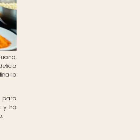
uana,
elicia
inaria
o para
a y ha
o.