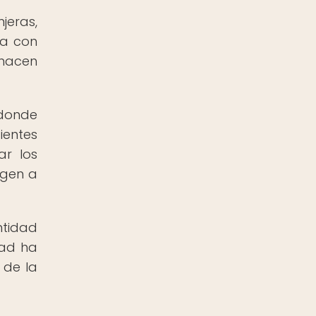
jeras,
na con
 hacen
 donde
ientes
ar los
igen a
ntidad
dad ha
 de la